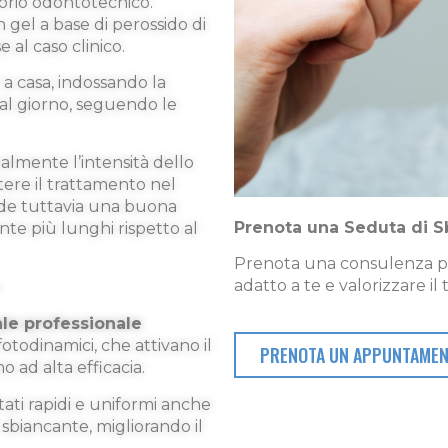
torio odontotecnico.
 gel a base di perossido di
 al caso clinico.
a casa, indossando la
al giorno, seguendo le
lmente l’intensità dello
tere il trattamento nel
ede tuttavia una buona
Prenota una Seduta di 
te più lunghi rispetto al
Prenota una consulenza pe
adatto a te e valorizzare il
le professionale
otodinamici, che attivano il
PRENOTA UN APPUNTAME
o ad alta efficacia.
ati rapidi e uniformi anche
sbiancante, migliorando il