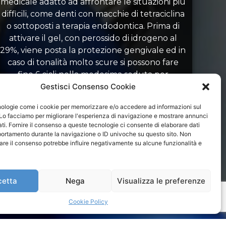
medicale adatto ad affrontare le situazioni più
difficili, come denti con macchie di tetraciclina
o sottoposti a terapia endodontica. Prima di
attivare il gel, con perossido di idrogeno al
29%, viene posta la protezione gengivale ed in
caso di tonalità molto scure si possono fare
fino 6 cicli nella medesima seduta per
raggiungere risultati davvero sorprendenti.
Gestisci Consenso Cookie
ologie come i cookie per memorizzare e/o accedere ad informazioni sul
 Lo facciamo per migliorare l'esperienza di navigazione e mostrare annunci
ti. Fornire il consenso a queste tecnologie ci consente di elaborare dati
portamento durante la navigazione o ID univoche su questo sito. Non
tirare il consenso potrebbe influire negativamente su alcune funzionalità e
cetta
Nega
Visualizza le preferenze
Cookie Policy