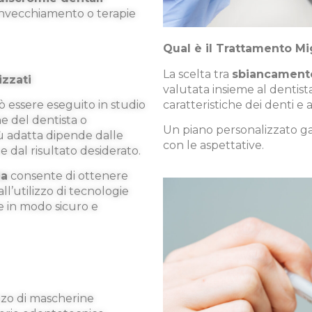
invecchiamento o terapie
Qual è il Trattamento Mi
La scelta tra
sbiancamento
zzati
valutata insieme al dentista 
caratteristiche dei denti e a
 essere eseguito in studio
e del dentista o
Un piano personalizzato gara
più adatta dipende dalle
con le aspettative.
e dal risultato desiderato.
na
consente di ottenere
 all’utilizzo di tecnologie
e in modo sicuro e
zzo di mascherine