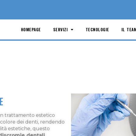
HOMEPAGE
SERVIZI
TECNOLOGIE
IL TEA
E
n trattamento estetico
l colore dei denti, rendendo
lità estetiche, questo
discromie dentali