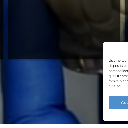
Usiamo tecn
dispositivo.
personalizza
quali il com
fornire o ri
funzioni.
Ac