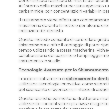
personalizzate realizzate su misura dal labora
All’interno delle mascherine viene applicato un
carbammide, con concentrazioni variabili in base
Il trattamento viene effettuato comodamente 
mascherina durante la notte o per alcune ore 
indicazioni del dentista.
Questo metodo consente di controllare gradua
sbiancamento e offre il vantaggio di poter ripe
tempo utilizzando la stessa mascherina. Richi
collaborazione del paziente e tempi leggermen
trattamento in studio.
Tecnologie Avanzate per lo Sbiancamento
I moderni trattamenti di
sbiancamento denta
utilizzano tecnologie innovative, come sistemi f
gel sbiancante e favoriscono il rilascio di ossigen
Queste tecniche permettono di ottenere risult
utilizzando concentrazioni più basse di agente 