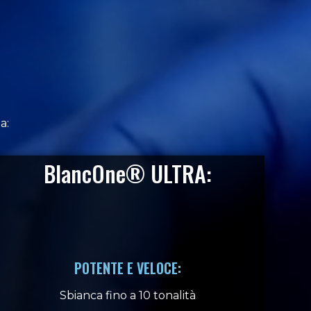
a:
BlancOne® ULTRA:
POTENTE E VELOCE:
Sbianca fino a 10 tonalità